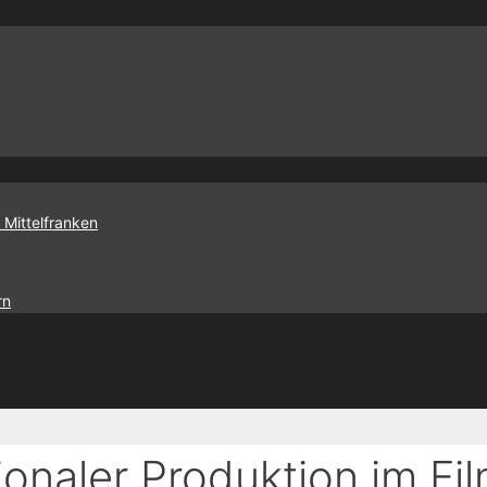
 Mittelfranken
rn
ionaler Produktion im Fi