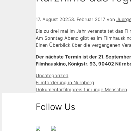
17. August 2025
3. Februar 2017
von
Juerg
Bis zu drei mal im Jahr veranstaltet das Fi
Am Sonntag Abend gibt es im Filmhauskino 
Einen Überblick über die vergangenen Ver
Der nächste Termin ist der 21. Septembe
Filmhauskino, Königstr. 93, 90402 Nürnb
Kategorien
Uncategorized
Filmförderung in Nürnberg
Dokumentarfilmpreis für junge Menschen
Follow Us