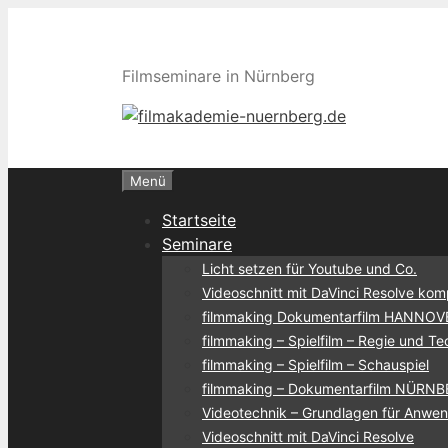
Zum
Inhalt
springen
Filmseminare in Nürnberg
Menü
Startseite
Seminare
Licht setzen für Youtube und Co.
Videoschnitt mit DaVinci Resolve ko
filmmaking Dokumentarfilm HANNOV
filmmaking – Spielfilm – Regie und Te
filmmaking – Spielfilm – Schauspiel
filmmaking – Dokumentarfilm NÜRN
Videotechnik – Grundlagen für Anwe
Videoschnitt mit DaVinci Resolve