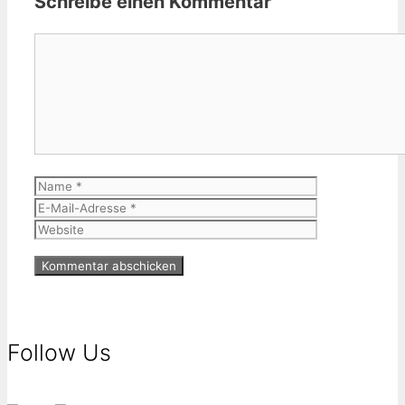
Schreibe einen Kommentar
Kommentar
Name
E-
Mail-
Website
Adresse
Follow Us