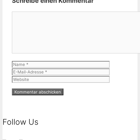
Schreibe einen Kommentar
Kommentar
Name
E-
Mail-
Website
Adresse
Follow Us